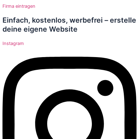
Zum
Firma eintragen
Inhalt
springen
Einfach, kostenlos, werbefrei – erstelle
deine eigene Website
Instagram