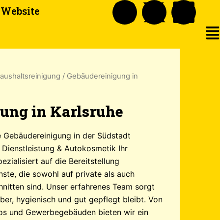
I
X
L
e Website
n
-
i
s
t
n
t
w
k
aushaltsreinigung
/ Gebäudereinigung in
a
i
e
ung in Karlsruhe
g
t
d
e Gebäudereinigung in der Südstadt
A Dienstleistung & Autokosmetik Ihr
r
t
i
zialisiert auf die Bereitstellung
ste, die sowohl auf private als auch
a
e
n
nitten sind. Unser erfahrenes Team sorgt
m
r
ber, hygienisch und gut gepflegt bleibt. Von
üros und Gewerbegebäuden bieten wir ein