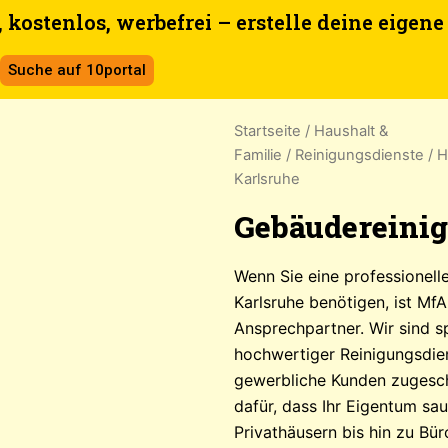
 kostenlos, werbefrei – erstelle deine eigen
Suche auf 10portal
Startseite
/
Haushalt &
Familie
/
Reinigungsdienste
/
H
Karlsruhe
Gebäudereinig
Wenn Sie eine professionell
Karlsruhe benötigen, ist Mf
Ansprechpartner. Wir sind spe
hochwertiger Reinigungsdien
gewerbliche Kunden zugesch
dafür, dass Ihr Eigentum sau
Privathäusern bis hin zu B