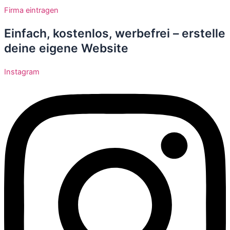
Zum
Firma eintragen
Inhalt
springen
Einfach, kostenlos, werbefrei – erstelle
deine eigene Website
Instagram