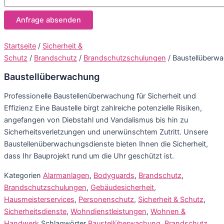
Startseite
/
Sicherheit &
Schutz
/
Brandschutz
/
Brandschutzschulungen
/ Baustellüberw
Baustellüberwachung
Professionelle Baustellenüberwachung für Sicherheit und
Effizienz Eine Baustelle birgt zahlreiche potenzielle Risiken,
angefangen von Diebstahl und Vandalismus bis hin zu
Sicherheitsverletzungen und unerwünschtem Zutritt. Unsere
Baustellenüberwachungsdienste bieten Ihnen die Sicherheit,
dass Ihr Bauprojekt rund um die Uhr geschützt ist.
Kategorien
Alarmanlagen
,
Bodyguards
,
Brandschutz
,
Brandschutzschulungen
,
Gebäudesicherheit
,
Hausmeisterservices
,
Personenschutz
,
Sicherheit & Schutz
,
Sicherheitsdienste
,
Wohndienstleistungen
,
Wohnen &
Handwerk
Schlagwörter
Baustellüberwachung
,
Brandschutz
,