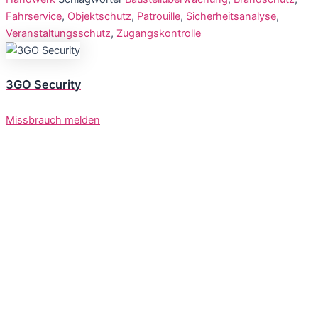
Fahrservice
,
Objektschutz
,
Patrouille
,
Sicherheitsanalyse
,
Veranstaltungsschutz
,
Zugangskontrolle
3GO Security
Missbrauch melden