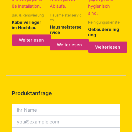
Bau & Renovierung
Hausmeisterservic
es
Kabelverleger
Reinigungsdienste
Hausmeisterse
im Hochbau
Gebäudereinig
rvice
ung
Weiterlesen
Weiterlesen
Weiterlesen
Produktanfrage