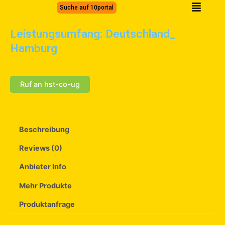
Zum
Suche auf 10portal
Inhalt
springen
Leistungsumfang: Deutschland_
Hamburg
Ruf an hst-co-ug
Beschreibung
Reviews (0)
Anbieter Info
Mehr Produkte
Produktanfrage