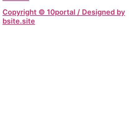
Copyright © 10portal / Designed by
bsite.site
Add 10portal to your Homescreen!
Add
Unterstütze unsere Mission –
Kostenlos & Werbefrei!
Wir verlangen keine Gebühren und schalten keine störenden
Anzeigen. Wenn dir unsere Plattform gefällt und du unsere
Vision einer freien und fairen Nutzung teilst, kannst du uns
helfen, weiterhin unabhängig zu bleiben.
Spendiere uns einen Kaffee ☕️ oder unterstütze uns mit einer
kleinen Spende – jeder Beitrag zählt!