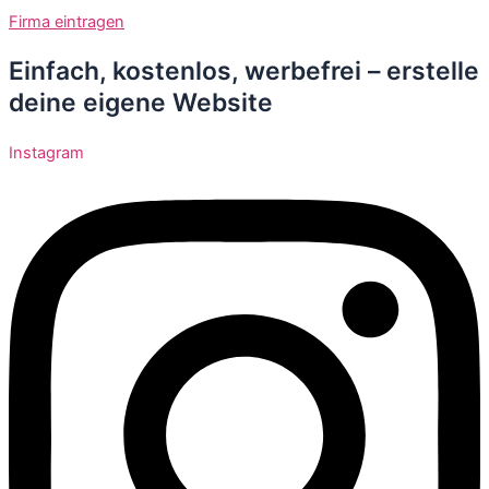
Zum
Firma eintragen
Inhalt
springen
Einfach, kostenlos, werbefrei – erstelle
deine eigene Website
Instagram