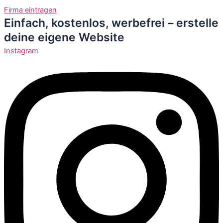
Zum
Firma eintragen
Inhalt
Einfach, kostenlos, werbefrei – erstelle
springen
deine eigene Website
Instagram