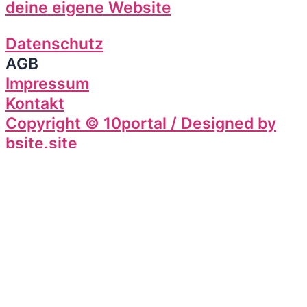
deine eigene Website
Datenschutz
AGB
Impressum
Kontakt
Copyright © 10portal / Designed by
bsite.site
Add 10portal to your Homescreen!
Add
Unterstütze unsere Mission –
Kostenlos & Werbefrei!
Wir verlangen keine Gebühren und schalten keine störenden
Anzeigen. Wenn dir unsere Plattform gefällt und du unsere
Vision einer freien und fairen Nutzung teilst, kannst du uns